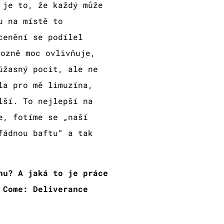
 je to, že každý může
u na místě to
cenění se podílel
rozně moc ovlivňuje,
úžasný pocit, ale ne
la pro mě limuzína,
lší. To nejlepší na
e, fotíme se „naší
fádnou baftu“ a tak
nu? A jaká to je práce
 Come: Deliverance