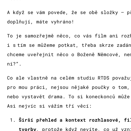
A když se vám povede, že se obě složky – p
doplňují, máte vyhráno!
To je samozřejmě něco, co vás film ani roz
i s tím se můžeme potkat, třeba skrze zadá
chceme uveřejnit něco o Boženě Němcové, ne
ní?“.
Co ale vlastně na celém studiu RTDS považu
pro mou práci, nejsou nějaké poučky o tom,
nebo vystavět drama. To si koneckonců může
Asi nejvíc si vážím tří věcí:
Širší přehled a kontext rozhlasové, fi
tvorby
, protože když nevíte, co už vzn