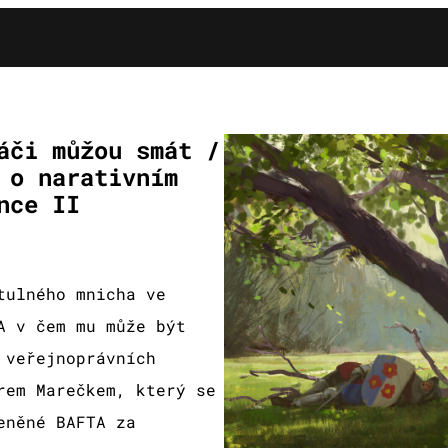
áči můžou smát /
 o narativním
nce II
tulného mnicha ve
A v čem mu může být
 veřejnoprávních
rem Marečkem, který se
eněné BAFTA za