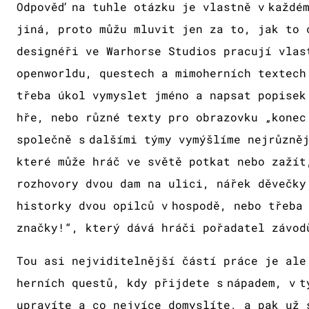
Odpověď na tuhle otázku je vlastně v každé
jiná, proto můžu mluvit jen za to, jak to 
designéři ve Warhorse Studios pracují vlas
openworldu, questech a mimoherních textech
třeba úkol vymyslet jméno a napsat popisek
hře, nebo různé texty pro obrazovku „konec
společně s dalšími týmy vymýšlíme nejrůzně
které může hráč ve světě potkat nebo zažít
rozhovory dvou dam na ulici, nářek děvečky
historky dvou opilců v hospodě, nebo třeba
značky!“, který dává hráči pořadatel závo
Tou asi nejviditelnější částí práce je ale
herních questů, kdy přijdete s nápadem, v t
upravíte a co nejvíce domyslíte, a pak už 