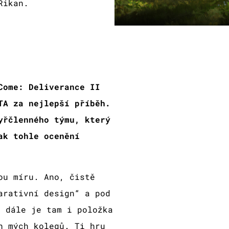
Rikan.
Come: Deliverance II
TA za nejlepší příběh.
yřčlenného týmu, který
ak tohle ocenění
ou míru. Ano, čistě
arativní design“ a pod
E dále je tam i položka
h mých kolegů. Ti hru