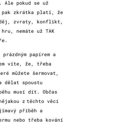
. Ale pokud se už
 pak zkrátka platí, že
děj, zvraty, konflikt,
 hru, nemáte už TAK
hře.
d prázdným papírem a
em víte, že, třeba
teré můžete šermovat,
a dělat spoustu
běhu musí dít. Občas
nějakou z těchto věcí
jímavý příběh a
ermu nebo třeba kování