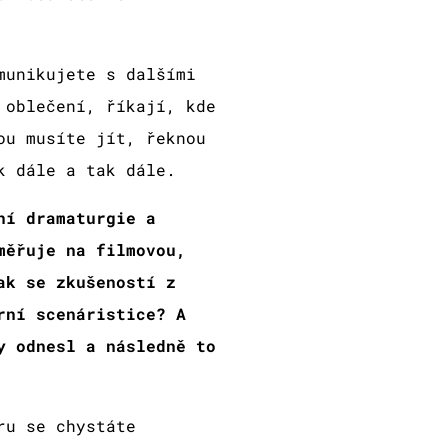
munikujete s dalšími
 oblečení, říkají, kde
ou musíte jít, řeknou
k dále a tak dále.
ní dramaturgie a
měřuje na filmovou,
ak se zkušeností z
rní scenáristice? A
y odnesl a následně to
ru se chystáte