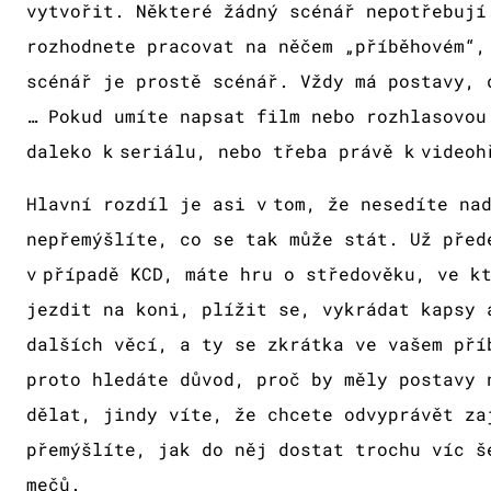
vytvořit. Některé žádný scénář nepotřebují
rozhodnete pracovat na něčem „příběhovém“,
scénář je prostě scénář. Vždy má postavy, 
… Pokud umíte napsat film nebo rozhlasovou
daleko k seriálu, nebo třeba právě k video
Hlavní rozdíl je asi v tom, že nesedíte na
nepřemýšlíte, co se tak může stát. Už před
v případě KCD, máte hru o středověku, ve k
jezdit na koni, plížit se, vykrádat kapsy 
dalších věcí, a ty se zkrátka ve vašem pří
proto hledáte důvod, proč by měly postavy 
dělat, jindy víte, že chcete odvyprávět za
přemýšlíte, jak do něj dostat trochu víc š
mečů.