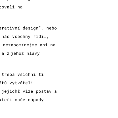
covali na
arativní design“, nebo
 nás všechny řídil,
ě nezapomínejme ani na
 a z jehož hlavy
 třeba všichni ti
ářů vytvářeli
 jejichž vize postav a
kteří naše nápady