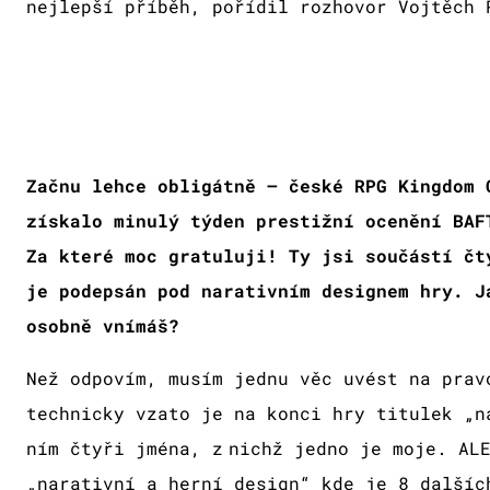
nejlepší příběh, pořídil rozhovor Vojtěch 
Začnu lehce obligátně – české RPG Kingdom 
získalo minulý týden prestižní ocenění BAF
Za které moc gratuluji! Ty jsi součástí čt
je podepsán pod narativním designem hry. J
osobně vnímáš?
Než odpovím, musím jednu věc uvést na prav
technicky vzato je na konci hry titulek „n
ním čtyři jména, z nichž jedno je moje. AL
„narativní a herní design“ kde je 8 dalšíc