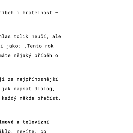
říběh i hratelnost –
hlas tolik neučí, ale
ní jako: „Tento rok
máte nějaký příběh o
ji za nejpřínosnější
 jak napsat dialog,
 každý někde přečíst.
lmové a televizní
iklo, nevíte, co