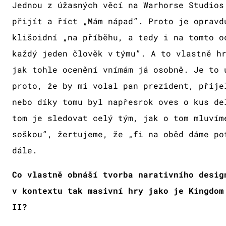
Jednou z úžasných věcí na Warhorse Studios
přijít a říct „Mám nápad“. Proto je opravd
klišoidní „na příběhu, a tedy i na tomto o
každý jeden člověk v týmu”. A to vlastně h
jak tohle ocenění vnímám já osobně. Je to 
proto, že by mi volal pan prezident, přije
nebo díky tomu byl napřesrok oves o kus de
tom je sledovat celý tým, jak o tom mluvím
soškou“, žertujeme, že „fi na oběd dáme po
dále.
Co vlastně obnáší tvorba narativního desig
v kontextu tak masivní hry jako je Kingdom
II?