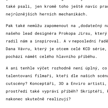
také psali, jen kromě toho ještě navíc pra
nejrůznějších herních mechanikách.
Pak také nemůžu zapomenout na „dodatečný n
našeho lead designéra Prokopa Jirsu, který
radil nám a inspiroval. A v neposlední řad
Dana Vávru, který je otcem celé KCD série,
pochází námět celého hlavního příběhu.
A ani tenhle výčet rozhodně není úplný, co
talentovaní filmaři, kteří dle našich scén
cutscény? Konceptáři, 3D a Enviro artisti,
prostředí také vypráví příběh? Skriptéři, 
nakonec skutečně realizují?