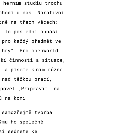
m herním studiu trochu
chodí u nás. Narativní
tně na třech věcech:
. To poslední obnáší
 pro každý předmět ve
 hry“. Pro openworld
jší činnosti a situace,
, a píšeme k nim různé
 nad těžkou prací,
 povel „Připravit, na
dů na koni.
 samozřejmě tvorba
ýmu ho společně
si sednete ke