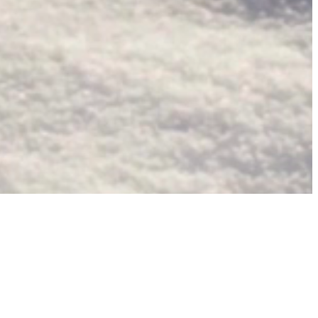
lity
tvorba