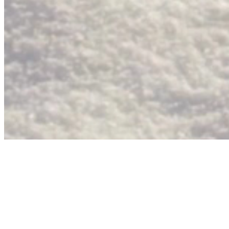
ateliér
uc
SRP 2, 2026
Nevěřte sněhu / Novela Zity Maršíkové v
►