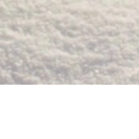
hazeči
aktua
ychází v nakladatelství Paradox